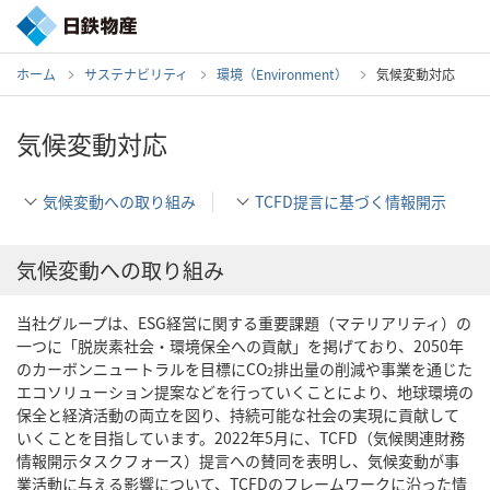
ホーム
サステナビリティ
環境（Environment）
気候変動対応
気候変動対応
気候変動への取り組み
TCFD提言に基づく情報開示
気候変動への取り組み
当社グループは、ESG経営に関する重要課題（マテリアリティ）の
一つに「脱炭素社会・環境保全への貢献」を掲げており、2050年
のカーボンニュートラルを目標にCO
排出量の削減や事業を通じた
2
エコソリューション提案などを行っていくことにより、地球環境の
保全と経済活動の両立を図り、持続可能な社会の実現に貢献して
いくことを目指しています。2022年5月に、TCFD（気候関連財務
情報開示タスクフォース）提言への賛同を表明し、気候変動が事
業活動に与える影響について、TCFDのフレームワークに沿った情